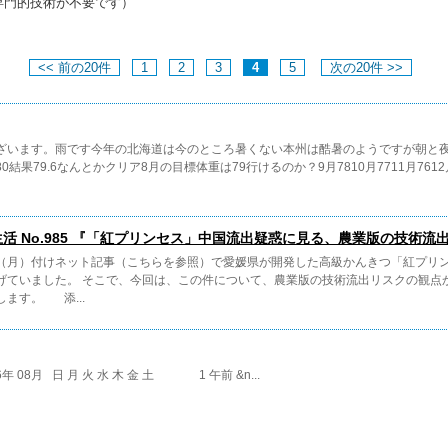
専門的技術が不要です）
<< 前の20件
1
2
3
4
5
次の20件 >>
ざいます。雨です今年の北海道は今のところ暑くない本州は酷暑のようですが朝と
0結果79.6なんとかクリア8月の目標体重は79行けるのか？9月7810月7711月761
活 No.985 『「紅プリンセス」中国流出疑惑に見る、農業版の技術流
（月）付けネット記事（こちらを参照）で愛媛県が開発した高級かんきつ「紅プリ
げていました。 そこで、今回は、この件について、農業版の技術流出リスクの観点
ます。 添...
6年 08月 日 月 火 水 木 金 土 1 午前 &n...