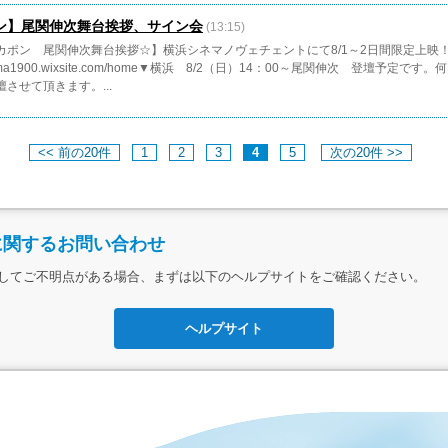
ン】尾関伸次舞台挨拶、サイン会
(13:15)
カポン 尾関伸次舞台挨拶☆】横浜シネマノヴェチェントにて8/1～2日間限定上映
/cinema1900.wixsite.com/home▼横浜 8/2（日）14：00～尾関伸次 登壇
させて頂きます。...
<< 前の20件
1
2
3
4
5
次の20件 >>
に関するお問い合わせ
してご不明点がある場合、まずは以下のヘルプサイトをご確認ください。
ヘルプサイト