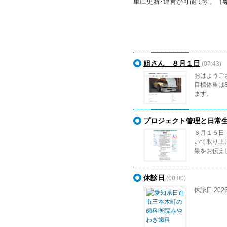
単に更新･運営が可能です。（
姐さん ８月１日
(07:43)
おはようご
目標体重は8
ます。
プロジェクト管理と日常生
６月１５日
いて取り上
果をお伝えし
休診日
(00:00)
休診日 202