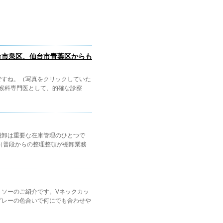
台市泉区、仙台市青葉区からも
すね。（写真をクリックしていた
喉科専門医として、的確な診察
棚卸は重要な在庫管理のひとつで
（普段からの整理整頓が棚卸業務
トソーのご紹介です。Vネックカッ
グレーの色合いで何にでも合わせや