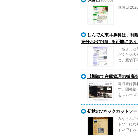
(00:00)
休診日 202
しんでん東耳鼻科は、利
充分お出で頂ける距離にあり
ちょっと前
だくと拡大
と、親切丁寧
【棚卸で在庫管理の徹底
毎月末は資
す。開発部
をスムーズ
初秋のVネックカットソー
みなさんこ
トソーにな
すいですね。