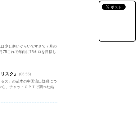
夜は少し寒いぐらいですさて７月の
2月75これで年内に75キロを目指し
出リスク』
(06:55)
ンセス」の苗木の中国流出疑惑につ
から、チャットＧＰＴで調べた結