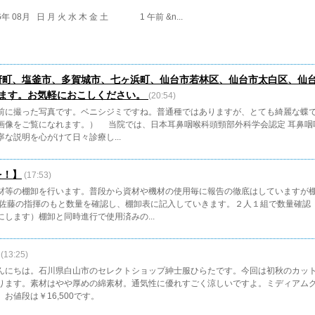
6年 08月 日 月 火 水 木 金 土 1 午前 &n...
府町、塩釜市、多賀城市、七ヶ浜町、仙台市若林区、仙台市太白区、仙
ます。お気軽におこしください。
(20:54)
に撮った写真です。ベニシジミですね。普通種ではありますが、とても綺麗な蝶で
画像をご覧になれます。） 当院では、日本耳鼻咽喉科頭頸部外科学会認定 耳鼻咽
な説明を心がけて日々診療し...
を！】
(17:53)
材等の棚卸を行います。普段から資材や機材の使用毎に報告の徹底はしていますが
 佐藤の指揮のもと数量を確認し、棚卸表に記入していきます。２人１組で数量確認
にします）棚卸と同時進行で使用済みの...
(13:25)
んにちは。石川県白山市のセレクトショップ紳士服ひらたです。今回は初秋のカッ
ります。素材はやや厚めの綿素材。通気性に優れすごく涼しいですよ。ミディアム
お値段は￥16,500です。